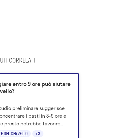
UTI CORRELATI
iare entro 9 ore può aiutare
rvello?
tudio preliminare suggerisce
oncentrare i pasti in 8-9 ore e
e presto potrebbe favorire
e funzioni cognitive negli over
TE DEL CERVELLO
+3