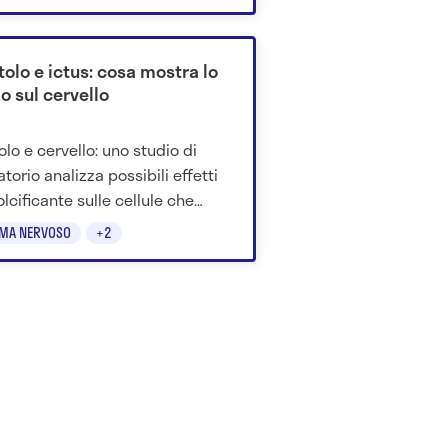
itolo e ictus: cosa mostra lo
o sul cervello
tolo e cervello: uno studio di
torio analizza possibili effetti
olcificante sulle cellule che
ggono i vasi cerebrali.
EMA NERVOSO
+2