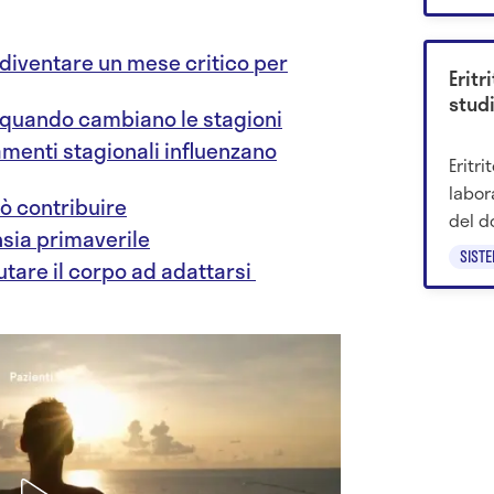
50.
diventare un mese critico per
Eritr
studi
 quando cambiano le stagioni
amenti stagionali influenzano
Eritri
labora
uò contribuire
del d
nsia primaverile
prote
SIST
utare il corpo ad adattarsi