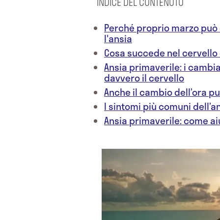
INDICE DEL CONTENUTO
Perché proprio marzo può 
l'ansia
Cosa succede nel cervello
Ansia primaverile: i cambi
davvero il cervello
Anche il cambio dell’ora p
I sintomi più comuni dell’a
Ansia primaverile: come ai