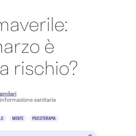
maverile:
arzo è
a rischio?
amilari
 informazione sanitaria
LO
MENTE
PSICOTERAPIA