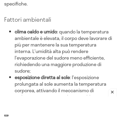
specifiche.
Fattori ambientali
clima caldo e umido
: quando la temperatura
ambientale è elevata, il corpo deve lavorare di
più per mantenere la sua temperatura
interna. L'umidità alta può rendere
l'evaporazione del sudore meno efficiente,
richiedendo una maggiore produzione di
sudore;
esposizione diretta al sole
: l'esposizione
prolungata al sole aumenta la temperatura
corporea, attivando il meccanismo di
sudorazione per evitare il surriscaldamento;
abbigliamento inadeguato
: indossare abiti
pesanti o non traspiranti può ostacolare la
dissipazione del calore, portando a una