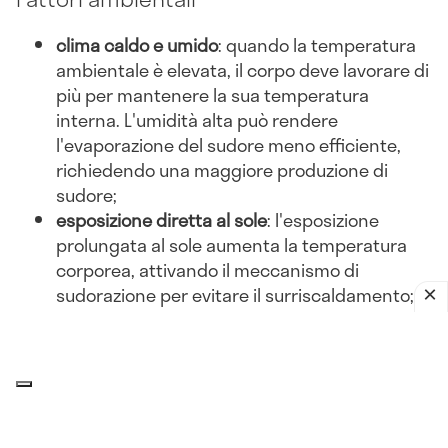
clima caldo e umido
: quando la temperatura
ambientale è elevata, il corpo deve lavorare di
più per mantenere la sua temperatura
interna. L'umidità alta può rendere
l'evaporazione del sudore meno efficiente,
richiedendo una maggiore produzione di
sudore;
esposizione diretta al sole
: l'esposizione
prolungata al sole aumenta la temperatura
corporea, attivando il meccanismo di
sudorazione per evitare il surriscaldamento;
abbigliamento inadeguato
: indossare abiti
pesanti o non traspiranti può ostacolare la
dissipazione del calore, portando a una
maggiore sudorazione.
Attività fisica