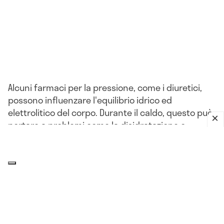
Alcuni farmaci per la pressione, come i diuretici,
possono influenzare l'equilibrio idrico ed
elettrolitico del corpo. Durante il caldo, questo può
portare a problemi come la disidratazione o
l'ipotensione.
L'impatto del clima sulla pressione
arteriosa: che relazione c'è?
Il corpo, compresi i
vasi sanguigni
, può reagire a
improvvisi cambiamenti di umidità, pressione