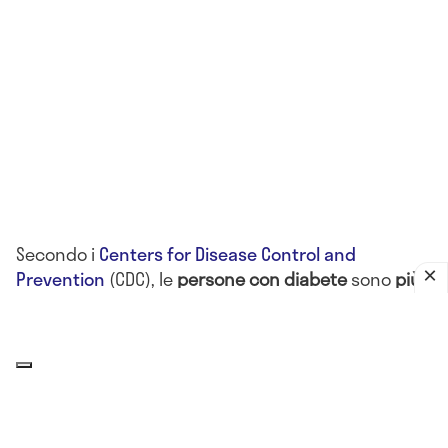
Secondo i
Centers for Disease Control and
Prevention
(CDC), le
persone con diabete
sono
più
esposte agli effetti negativi del caldo
perché la
malattia può
compromettere la regolazione della
temperatura corporea
e la percezione dei segnali
di disidratazione.
Il punto è che
il caldo agisce anche sulle terapie
.
L’insulina, ad esempio, è sensibile alle temperature