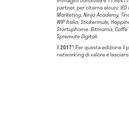
immagini condivise e 11.864 i tw
partner, per citarne alcuni:
IED
Marketing, Ninja Academy, Tin
WIP Italia, Stickermule, Happine
Startuphome. Bitmama, Caffe’ 
Spremute Digitali
.
Il
2017
? Per questa edizione il
networking di valore e lasciarsi