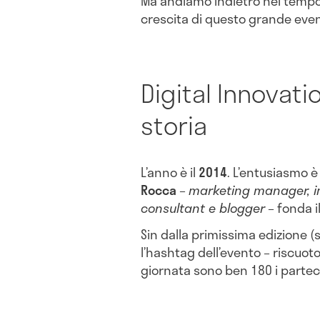
Ma andiamo indietro nel tempo, 
crescita di questo grande even
Digital Innovatio
storia
L’anno è il
2014
. L’entusiasmo è
Rocca
–
marketing manager, im
consultant e blogger
– fonda i
Sin dalla primissima edizione (
l’hashtag dell’evento – riscuo
giornata sono ben 180 i parteci