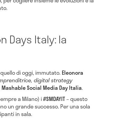
per cogliere insieme le evoluzioni e la
to.
n Days Italy: la
 quello di oggi, immutato.
Eleonora
prenditrice, digital strategy
l
Mashable Social Media Day Italia
.
sempre a Milano) i
#SMDAYIT
– questo
tono un grande successo. Per una sola
panti in sala.