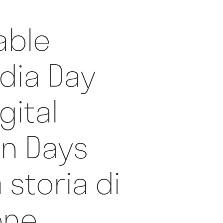
able
dia Day
igital
on Days
 storia di
one