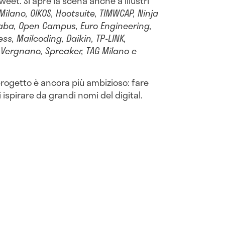
eet. Si apre la scena anche a illustri
 Milano, OIKOS, Hootsuite, TIMWCAP, Ninja
aba, Open Campus, Euro Engineering,
ss, Mailcoding, Daikin, TP-LINK,
Vergnano, Spreaker, TAG Milano e
 progetto è ancora più ambizioso: fare
 ispirare da grandi nomi del digital.