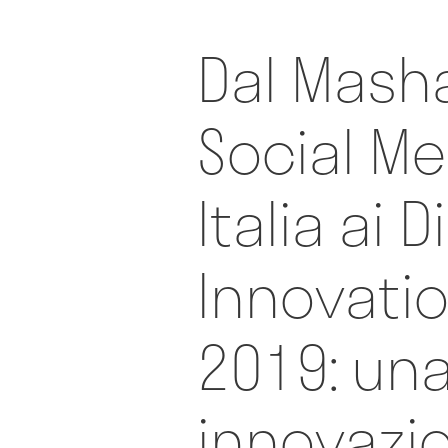
Dal Mash
Social Me
Italia ai D
Innovati
2019: una
innovazi