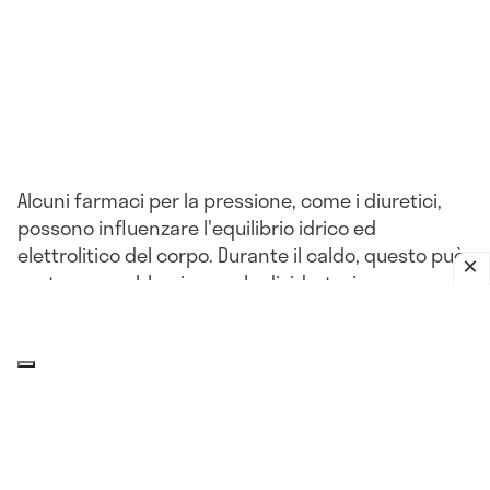
Alcuni farmaci per la pressione, come i diuretici,
possono influenzare l'equilibrio idrico ed
elettrolitico del corpo. Durante il caldo, questo può
portare a problemi come la disidratazione o
l'ipotensione.
L'impatto del clima sulla pressione
arteriosa: che relazione c'è?
Il corpo, compresi i
vasi sanguigni
, può reagire a
improvvisi cambiamenti di umidità, pressione