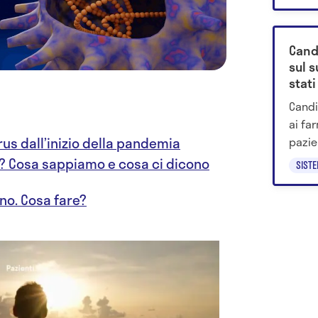
tumor
arriv
cellu
Cand
clinic
sul 
stati
Candi
ai fa
pazien
rus dall’inizio della pandemia
si tr
n? Cosa sappiamo e cosa ci dicono
SIST
no. Cosa fare?