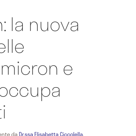
: la nuova
lle
Omicron e
eoccupa
i
mente da
Dr.ssa Elisabetta Ciccolella
,