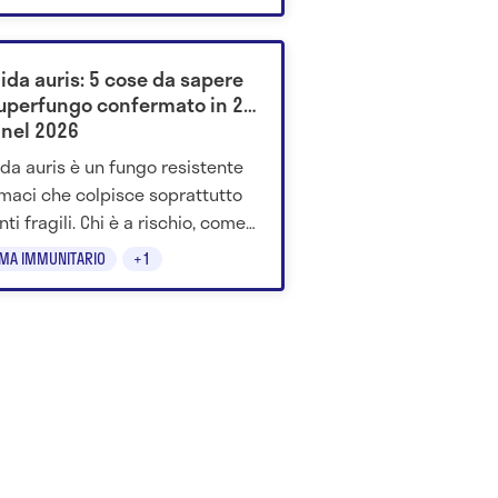
i. Il dato è promettente, ma
a da esperimenti su topi e
le in laboratorio: servono studi
ida auris: 5 cose da sapere
i sull’uomo.
superfungo confermato in 26
 nel 2026
da auris è un fungo resistente
rmaci che colpisce soprattutto
ti fragili. Chi è a rischio, come
asmette e perché preoccupa.
EMA IMMUNITARIO
+1