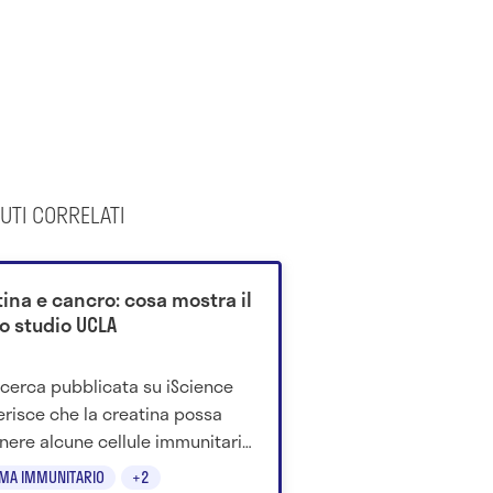
UTI CORRELATI
ina e cancro: cosa mostra il
o studio UCLA
icerca pubblicata su iScience
risce che la creatina possa
nere alcune cellule immunitarie
olte nella risposta contro i
EMA IMMUNITARIO
+2