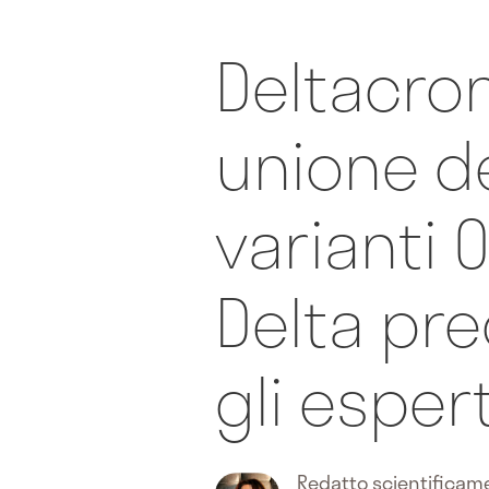
Deltacron
unione de
varianti 
Delta pr
gli espert
Redatto scientifica