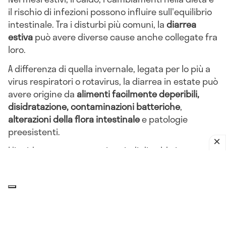
il rischio di infezioni possono influire sull'equilibrio
intestinale. Tra i disturbi più comuni, la
diarrea
estiva
può avere diverse cause anche collegate fra
loro.
A differenza di quella invernale, legata per lo più a
virus respiratori o rotavirus, la diarrea in estate può
avere origine da
alimenti facilmente deperibili,
disidratazione, contaminazioni batteriche
,
alterazioni della flora intestinale
e patologie
preesistenti.
L'incidenza aumenta nei periodi di caldo intenso,
ancora di più in presenza di umidità elevata e
cattiva conservazione degli alimenti, condizioni
igieniche inadeguate, viaggi, cambiamenti
alimentari o abbassamento delle difese
immunitarie.