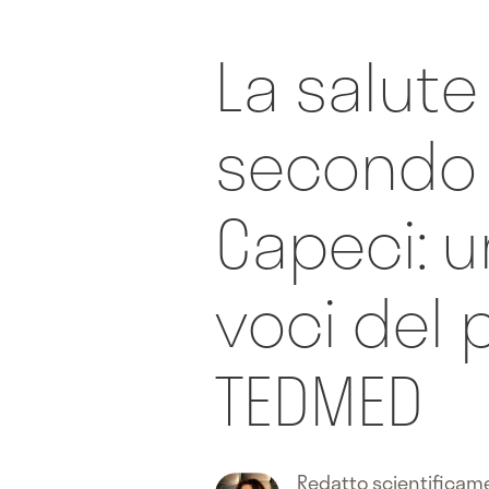
La salute
secondo 
Capeci: u
voci del
TEDMED
Redatto scientifica