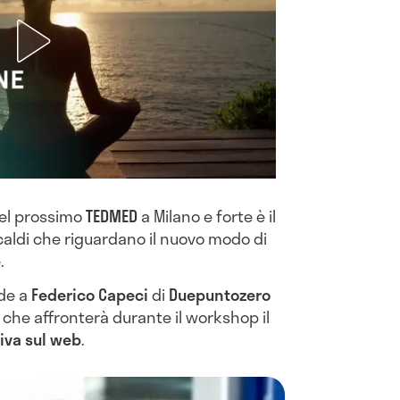
del prossimo
TEDMED
a Milano e forte è il
caldi che riguardano il nuovo modo di
.
de a
Federico Capeci
di
Duepuntozero
i che affronterà durante il workshop il
iva sul web
.