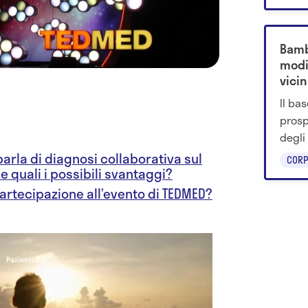
perch
Bamb
modi
vicin
Il ba
prosp
degli
dubbi
arla di diagnosi collaborativa sul
CORP
impli
e quali i possibili svantaggi?
partecipazione all’evento di TEDMED?