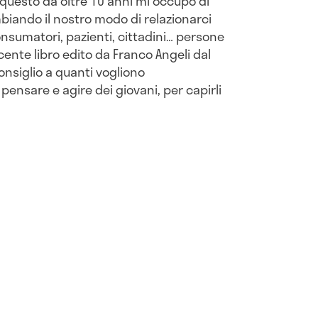
 questo da oltre 10 anni mi occupo di
iando il nostro modo di relazionarci
 consumatori, pazienti, cittadini… persone
ente libro edito da Franco Angeli dal
consiglio a quanti vogliono
ensare e agire dei giovani, per capirli
.