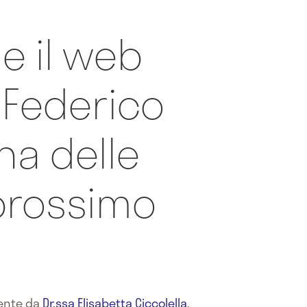
 e il web
Federico
na delle
 prossimo
mente da
Dr.ssa Elisabetta Ciccolella
,