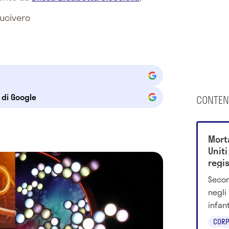
Lucivero
e di Google
CONTEN
Morta
Uniti
regi
Secon
negli 
infan
deces
CORP