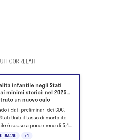
UTI CORRELATI
lità infantile negli Stati
 ai minimi storici: nel 2025
strato un nuovo calo
do i dati preliminari dei CDC,
Stati Uniti il tasso di mortalità
tile è sceso a poco meno di 5,4
si ogni 1.000 nati vivi. Scopri
O UMANO
+1