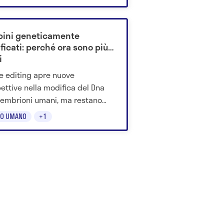
è.
ini geneticamente
ficati: perché ora sono più
i
se editing apre nuove
ettive nella modifica del Dna
 embrioni umani, ma restano
 su sicurezza, mosaicismo e
O UMANO
+1
cazioni etiche.