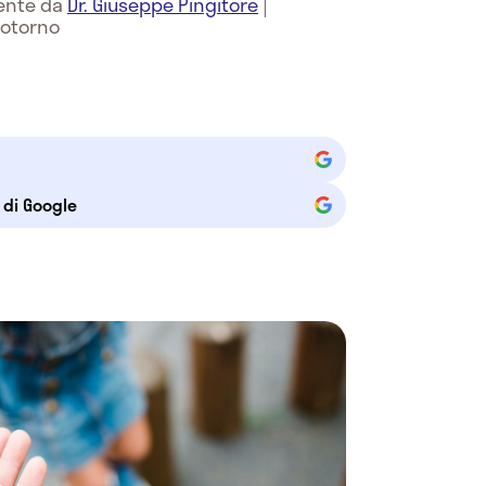
mente da
Dr. Giuseppe Pingitore
|
potorno
e di Google