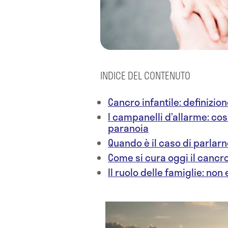
INDICE DEL CONTENUTO
Cancro infantile: definizio
I campanelli d’allarme: co
paranoia
Quando è il caso di parlarn
Come si cura oggi il cancro
Il ruolo delle famiglie: non