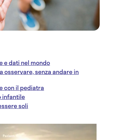
ne e dati nel mondo
sa osservare, senza andare in
e con il pediatra
 infantile
 essere soli