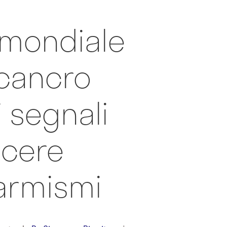
 mondiale
 cancro
 i segnali
scere
larmismi