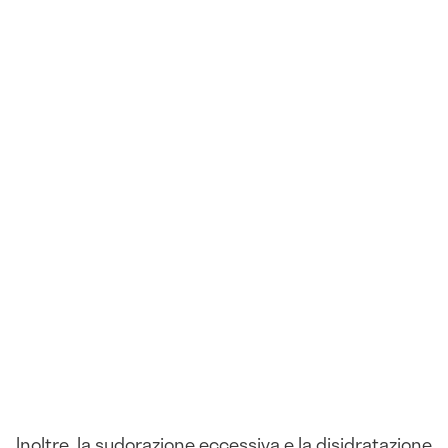
Inoltre, la sudorazione eccessiva e la disidratazione