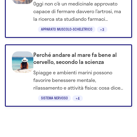
Oggi non c’è un medicinale approvato
capace di fermare davvero l’artrosi, ma
la ricerca sta studiando farmaci
metabolici, molecole sperimentali e
APPARATO MUSCOLO-SCHELETRICO
+3
strategie.
Perché andare al mare fa bene al
cervello, secondo la scienza
Spiagge e ambienti marini possono
favorire benessere mentale,
rilassamento e attività fisica: cosa dice
la ricerca sugli effetti degli spazi blu.
SISTEMA NERVOSO
+4