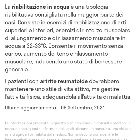
La
riabilitazione in acqua
è una tipologia
riabilitativa consigliata nella maggior parte dei
casi. Consiste in esercizi di mobilizzazione di arti
superiori e inferiori, esercizi di rinforzo muscolare,
di allungamento e di rilassamento muscolare in
acqua a 32-33°C. Consente il movimento senza
carico, aumento del tono e rilassamento
muscolare, inducendo uno stato di benessere
generale.
I pazienti con
artrite reumatoide
dovrebbero
mantenere uno stile di vita attivo, ma gestire
l’attività fisica, adeguandola all’attività di malattia.
Ultimo aggiornamento – 06 Settembre, 2021
Le informazioni proposte in questo sito non sono un consulto medico. In
nessun caso, queste informazioni sostituiscono un consulto, una visita o
una diagnosi formulata dal medico. Non si devono considerare le
informazioni disponibili come suggerimenti per la formulazione di una