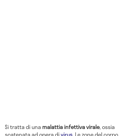
Si tratta di una
malattia infettiva virale
, ossia
scatenata ad opera di
virus
. Le zone del corpo