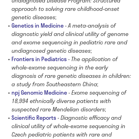
Undiagnosed Disease Program: Structured
approach to solving rare childhood-onset
genetic diseases
;
Genetics in Medicine
-
A meta-analysis of
diagnostic yield and clinical utility of genome
and exome sequencing in pediatric rare and
undiagnosed genetic diseases
;
Frontiers in Pediatrics
-
The application of
whole-exome sequencing in the early
diagnosis of rare genetic diseases in children:
a study from Southeastern China
;
npj Genomic Medicine
-
Exome sequencing of
18,994 ethnically diverse patients with
suspected rare Mendelian disorders
;
Scientific Reports
-
Diagnostic efficacy and
clinical utility of whole-exome sequencing in
Czech pediatric patients with rare and