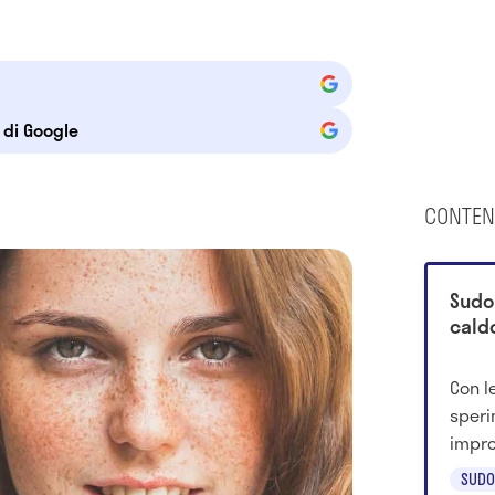
e di Google
CONTEN
Sudo
caldo
Con l
speri
impro
psico
SUDO