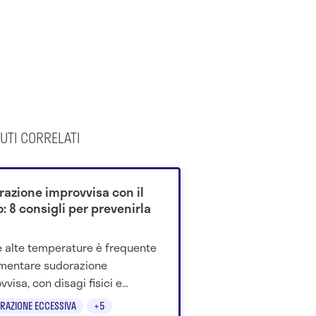
UTI CORRELATI
razione improvvisa con il
: 8 consigli per prevenirla
e alte temperature è frequente
mentare sudorazione
vvisa, con disagi fisici e
logici. Cosa fare per
RAZIONE ECCESSIVA
+5