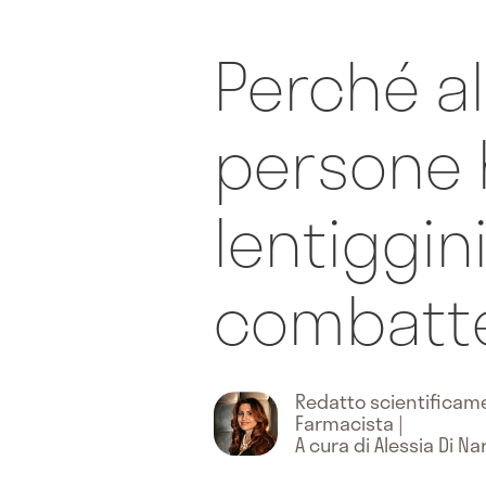
Perché a
persone 
lentiggin
combatte
Redatto scientifica
Farmacista
|
A cura di Alessia Di N