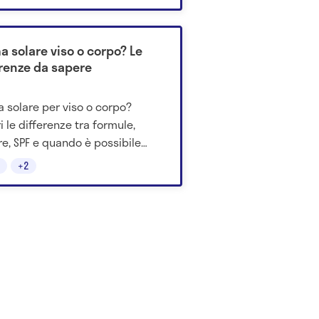
astarla? Scoprilo qui.
a solare viso o corpo? Le
erenze da sapere
 solare per viso o corpo?
i le differenze tra formule,
re, SPF e quando è possibile
 lo stesso prodotto su
+2
mbe le aree.