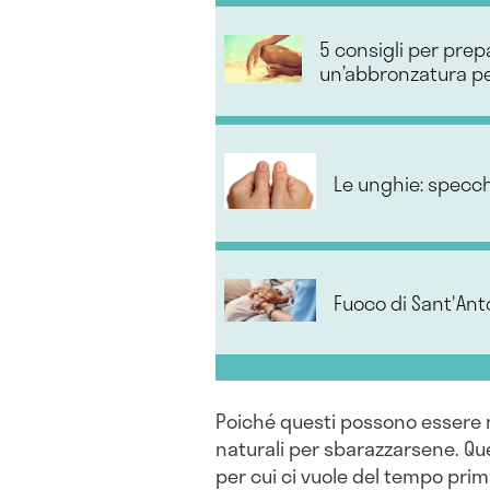
5 consigli per prepa
un’abbronzatura pe
Le unghie: specch
Fuoco di Sant'An
Poiché questi possono essere m
naturali per sbarazzarsene. Que
per cui ci vuole del tempo prim