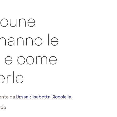
lcune
hanno le
i e come
rle
mente da
Dr.ssa Elisabetta Ciccolella
,
ardo