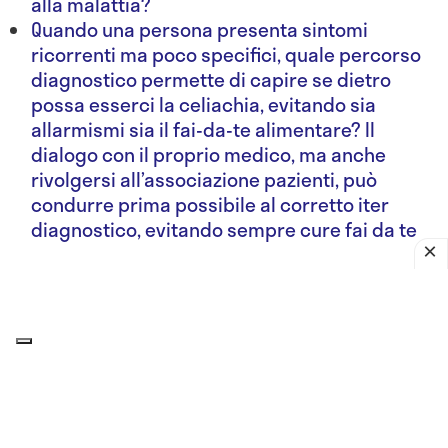
alla malattia?
Quando una persona presenta sintomi
ricorrenti ma poco specifici, quale percorso
diagnostico permette di capire se dietro
possa esserci la celiachia, evitando sia
allarmismi sia il fai-da-te alimentare? Il
dialogo con il proprio medico, ma anche
rivolgersi all’associazione pazienti, può
condurre prima possibile al corretto iter
diagnostico, evitando sempre cure fai da te
La
celiachia
non riguarda solo l'
intestino
. Sebbene
nell'immaginario collettivo sia ancora associata
soprattutto a
diarrea
, gonfiore e
dolore
addominale
, oggi questa patologia autoimmune
può
manifestarsi con sintomi molto diversi
, spesso
lontani dall'apparato digerente.