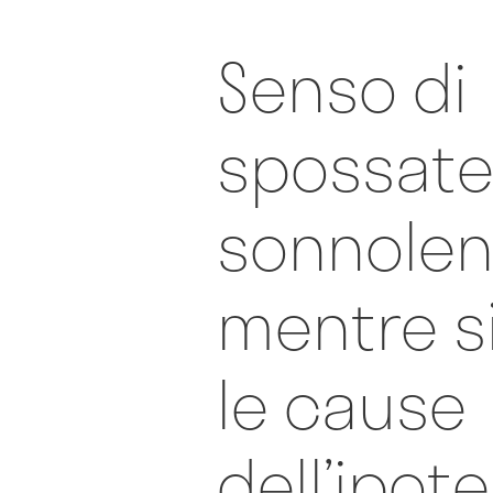
Senso di
spossate
sonnolen
mentre s
le cause
dell’ipot