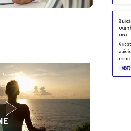
influ
Suici
camb
ora
Quest
suici
ecco 
discip
SIST