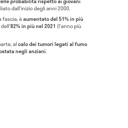
delle probabilità rispetto ai giovani
iato dall'inizio degli anni 2000.
a fascia, è
aumentato del 51% in più
dell'
82% in più nel 2021
(l'anno più
parte, al
calo dei tumori legati al fumo
rostata negli anziani
.