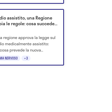
enzano la longevità.
dio assistito, una Regione
ia le regole: cosa succede
a regione approva la legge sul
dio medicalmente assistito:
cosa prevede la nuova
lina regionale sul fine vita.
EMA NERVOSO
+3