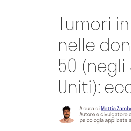
Tumori i
nelle do
50 (negli 
Uniti): e
A cura di
Mattia Zamb
Autore e divulgatore e
psicologia applicata 