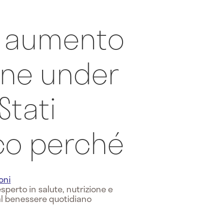
n aumento
nne under
Stati
cco perché
oni
sperto in salute, nutrizione e
al benessere quotidiano