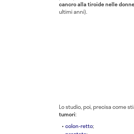
cancro alla tiroide nelle donn
ultimi anni).
Lo studio, poi, precisa come st
tumori
:
colon-retto
;
prostata
;