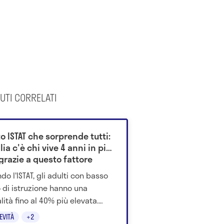
UTI CORRELATI
to ISTAT che sorprende tutti:
alia c'è chi vive 4 anni in più
grazie a questo fattore
do l'ISTAT, gli adulti con basso
lo di istruzione hanno una
lità fino al 40% più elevata.
come scuola, territorio e salute
EVITÀ
+2