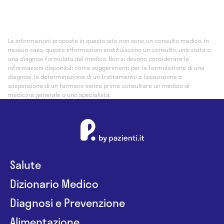
Le informazioni proposte in questo sito non sono un consulto medico. In
nessun caso, queste informazioni sostituiscono un consulto, una visita o
una diagnosi formulata dal medico. Non si devono considerare le
informazioni disponibili come suggerimenti per la formulazione di una
diagnosi, la determinazione di un trattamento o l’assunzione o
sospensione di un farmaco senza prima consultare un medico di
medicina generale o uno specialista.
Salute
Dizionario Medico
Diagnosi e Prevenzione
Alimentazione