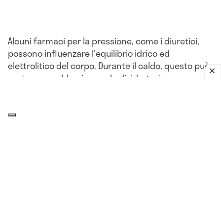
Alcuni farmaci per la pressione, come i diuretici,
possono influenzare l'equilibrio idrico ed
elettrolitico del corpo. Durante il caldo, questo può
portare a problemi come la disidratazione o
l'ipotensione.
L'impatto del clima sulla pressione
arteriosa: che relazione c'è?
Il corpo, compresi i
vasi sanguigni
, può reagire a
improvvisi cambiamenti di umidità, pressione
atmosferica, più o meno nello stesso modo in cui
reagisce al freddo. Queste variazioni della
pressione sanguigna legate alle condizioni
atmosferiche sono più comuni nelle persone di 65