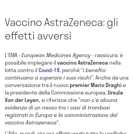
Vaccino AstraZeneca: gli
effetti avversi
L'EMA -
European Medicines Agency
- rassicura: è
possibile
impiegare il
vaccino AstraZeneca
nella
lotta contro il
Covid-19
, perché "
i benefici
continuano a superare i suoi rischi
". Anche da una
conversazione tra il nuovo
premier
Mario Draghi
e
la presidente della Commissione europea,
Ursula
Von der Leyen
, si riferisce che "
non c'è alcuna
evidenza di un nesso tra i casi di trombosi
registrati in Europa e la somministrazione del
vaccino Astrazeneca
".
L'Aifa, quindi, sta ora effettuando tutte le verifiche