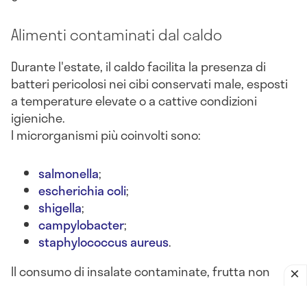
Alimenti contaminati dal caldo
Durante l'estate, il caldo facilita la presenza di
batteri pericolosi nei cibi conservati male, esposti
a temperature elevate o a cattive condizioni
igieniche.
I microrganismi più coinvolti sono:
salmonella
;
escherichia coli
;
shigella
;
campylobacter
;
staphylococcus aureus
.
Il consumo di insalate contaminate, frutta non
lavata, latticini lasciati fuori frigo o alimenti crudi
può portare a
gastroenteriti batteriche acute
, con