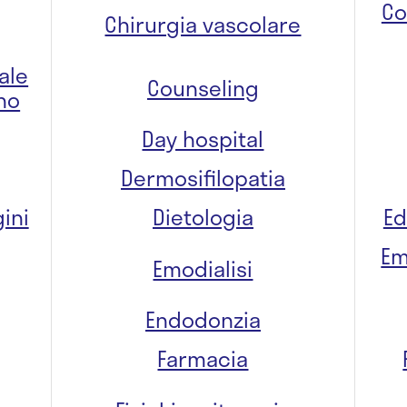
Co
Chirurgia vascolare
ale
Counseling
no
Day hospital
Dermosifilopatia
ini
Dietologia
Ed
Em
Emodialisi
Endodonzia
Farmacia