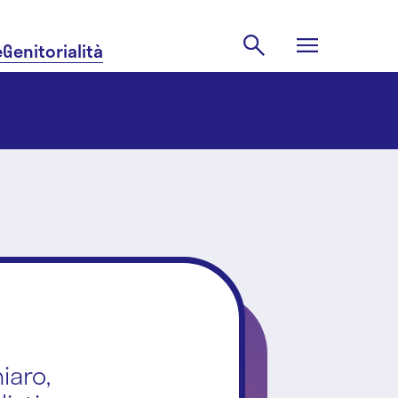
e
Genitorialità
iaro,