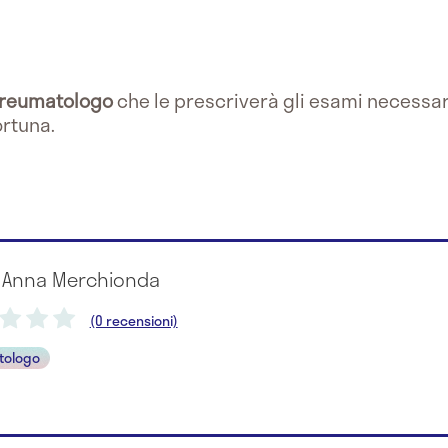
reumatologo
che le prescriverà gli esami necessari
ortuna.
a Anna Merchionda
(0 recensioni)
tologo