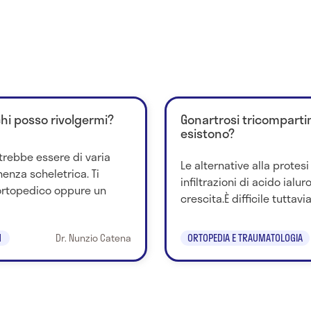
chi posso rivolgermi?
Gonartrosi tricompartim
esistono?
trebbe essere di varia
Le alternative alla protesi 
nenza scheletrica. Ti
infiltrazioni di acido ialur
ortopedico oppure un
crescita.È difficile tuttavia
1
Dr. Nunzio Catena
ORTOPEDIA E TRAUMATOLOGIA