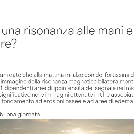
una risonanza alle mani e
ore?
ni dato che alla mattina mi alzo con dei fortissimi d
 "l'immagine della risonanza magnetica bilateralment
 t1 dipendenti aree di ipointensità del segnale nel 
gnificativo nelle immagini ottenute in t1 e associat
n fondamento ad erosioni ossee e ad aree di edema mi
 buona giornata.