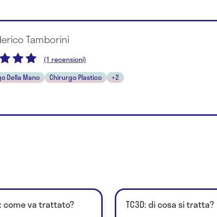
derico Tamborini
(1 recensioni)
go Della Mano
Chirurgo Plastico
+2
e: come va trattato?
TC3D: di cosa si tratta?