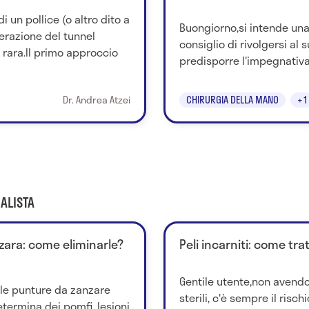
 un pollice (o altro dito a
Buongiorno,si intende una 
berazione del tunnel
consiglio di rivolgersi al
rara.Il primo approccio
predisporre l'impegnativa 
Dr. Andrea Atzei
CHIRURGIA DELLA MANO
+1
ALISTA
nzara: come eliminarle?
Peli incarniti: come trat
Gentile utente,non avendo 
 le punture da zanzare
sterili, c'è sempre il risch
etermina dei pomfi, lesioni