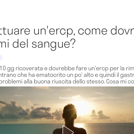
ettuare un'ercp, come dov
ami del sangue?
0 gg ricoverata e dovrebbe fare un'ercp per la rimo
trano che ha ematocrito un po' alto e quindi il gast
 problemi alla buona riuscita dello stesso. Cosa mi co