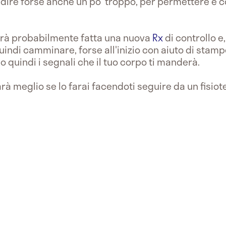
i dire forse anche un po' troppo, per permettere e 
verrà probabilmente fatta una nuova
Rx
di controllo e,
 quindi camminare, forse all'inizio con aiuto di sta
do quindi i segnali che il tuo corpo ti manderà.
rà meglio se lo farai facendoti seguire da un fisiot