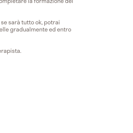
completare la formazione del
 se sarà tutto ok, potrai
mpelle gradualmente ed entro
erapista.