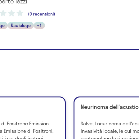
berto Iezzi
(0 recensioni)
go
Radiologo
+1
Neurinoma dell'acustic
 di Positrone Emission
Salve,il neurinoma dell'a
 Emissione di Positroni,
invasività locale, le cui 
ilizza degli isotopi
contemplano la rimozione