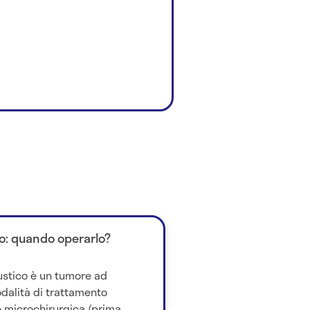
o: quando operarlo?
custico è un tumore ad
modalità di trattamento
 microchirurgica (prima