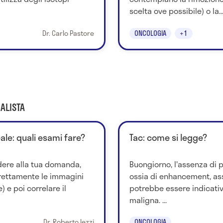
scelta ove possibile) o la..
Dr. Carlo Pastore
ONCOLOGIA
+1
ALISTA
le: quali esami fare?
Tac: come si legge?
dere alla tua domanda,
Buongiorno, l'assenza di
irettamente le immagini
ossia di enhancement, asso
) e poi correlare il
potrebbe essere indicativ
maligna. ...
Dr. Roberto Iezzi
ONCOLOGIA