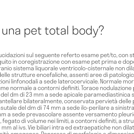
 una pet total body?
cidazioni sul seguente referto esame pet/tc, con stim
uito in coregistrazione con esame pet prima e dopo
ranio sistema liquorale ventricolo-cisternale non di
elle strutture encefaliche, assenti aree di patolo
zioni linfonodali a sede laterocervicale. Normale mo
olume normale a contorni definiti. Torace nodulazion
 del dm di 23 mm a sede apicale paramediastinica si
ntellare bilateralmente, conservata pervietà delle p
utale del dm di 74 mm a sede ilo-perilare a sinistra.
mm a sede prevascolare assente versamento pleuric
fegato di volume nei limiti, a contorni definiti, a 
 al ivs. Vie biliari intra ed extraepatiche non dilatat
densità omogenea. Pancreas di morfologia e dimensioni 