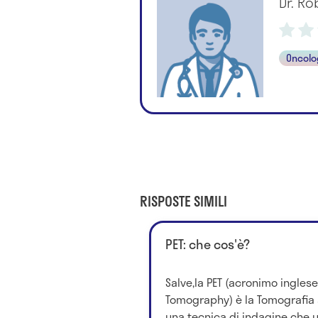
Dr. Ro
Oncolo
RISPOSTE SIMILI
PET: che cos'è?
Salve,la PET (acronimo inglese
Tomography) è la Tomografia a
una tecnica di indagine che ut