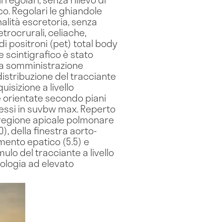
co. Regolari le ghiandole
alità escretoria, senza
etrocrurali, celiache,
i positroni (pet) total body
 scintigrafico è stato
 la somministrazione
istribuzione del tracciante
isizione a livello
e orientate secondo piani
spressi in suvbw max. Reperto
a regione apicale polmonare
), della finestra aorto-
gmento epatico (5.5) e
ulo del tracciante a livello
tologia ad elevato