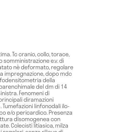
a. Tc cranio, collo, torace,
 somministrazione e.v. di
latato nè deformato, regolare
gica impregnazione, dopo mdc
rfodensitometria della
e parenchimale del dm di 14
nistra. Fenomeni di
rincipali diramazioni
 Tumefazioni linfonodali ilo-
o e/o pericardico. Presenza
struttura disomogenea con
e. Colecisti litiasica, milza
regolari, senza rilievo di