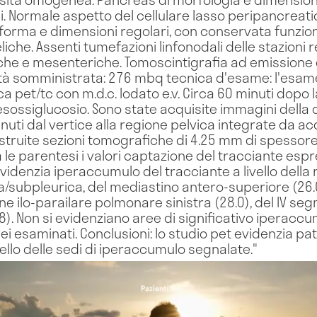
ali. Normale aspetto del cellulare lasso peripancreati
i forma e dimensioni regolari, con conservata funzion
ieliche. Assenti tumefazioni linfonodali delle stazioni r
che e mesenteriche. Tomoscintigrafia ad emissione d
tà somministrata: 276 mbq tecnica d'esame: l'esame
a pet/tc con m.d.c. Iodato e.v. Circa 60 minuti dopo
sossiglucosio. Sono state acquisite immagini della d
uti dal vertice alla regione pelvica integrate da acqu
costruite sezioni tomografiche di 4.25 mm di spessor
 Tra le parentesi i valori captazione del tracciante e
 evidenzia iperaccumulo del tracciante a livello dell
ca/subpleurica, del mediastino antero-superiore (26.0
ne ilo-parailare polmonare sinistra (28.0), del IV se
.8). Non si evidenziano aree di significativo iperaccum
i esaminati. Conclusioni: lo studio pet evidenzia pa
ello delle sedi di iperaccumulo segnalate."