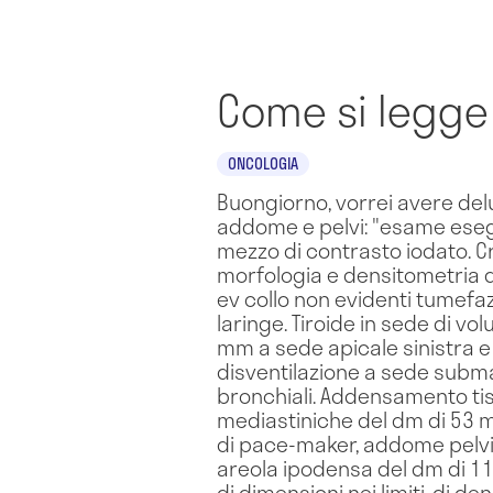
Come si legge
ONCOLOGIA
Buongiorno, vorrei avere delu
addome e pelvi: "esame eseg
mezzo di contrasto iodato. C
morfologia e densitometria d
ev collo non evidenti tumefa
laringe. Tiroide in sede di v
mm a sede apicale sinistra e
disventilazione a sede subma
bronchiali. Addensamento tiss
mediastiniche del dm di 53 
di pace-maker, addome pelvi, 
areola ipodensa del dm di 11 mm
di dimensioni nei limiti, di 