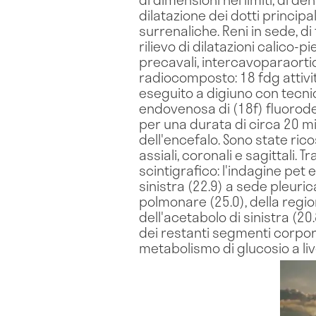
dilatazione dei dotti princip
surrenaliche. Reni in sede, d
rilievo di dilatazioni calico-p
precavali, intercavoparaorti
radiocomposto: 18 fdg attivi
eseguito a digiuno con tecnic
endovenosa di (18f) fluorode
per una durata di circa 20 min
dell'encefalo. Sono state ri
assiali, coronali e sagittali.
scintigrafico: l'indagine pet
sinistra (22.9) a sede pleuri
polmonare (25.0), della regio
dell'acetabolo di sinistra (20
dei restanti segmenti corpore
metabolismo di glucosio a liv