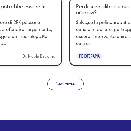
le potrebbe essere la
Perdita equilibrio a ca
esercizi?
alore di CPK possono
Salve,se la polineuropatia
approfondire l'argomento,
canale midollare, purtrop
go e dal neurologo.Nel
essere l'intervento chirur
...
casi è...
Dr. Nicola Dacomo
FISIOTERAPIA
Vedi tutte