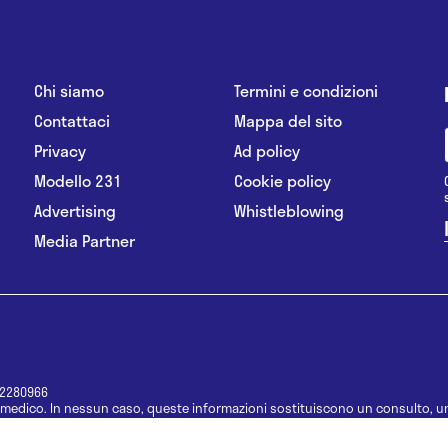
Chi siamo
Termini e condizioni
Contattaci
Mappa del sito
Privacy
Ad policy
Modello 231
Cookie policy
Advertising
Whistleblowing
Media Partner
12280966
medico. In nessun caso, queste informazioni sostituiscono un consulto, un
e informazioni disponibili come suggerimenti per la formulazione di una di
e di un farmaco senza prima consultare un medico di medicina generale o 