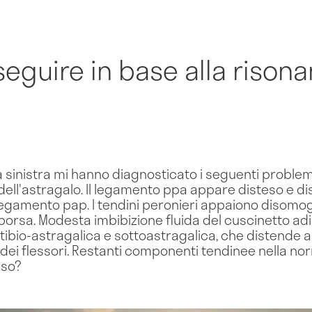
seguire in base alla risona
a sinistra mi hanno diagnosticato i seguenti problem
dell'astragalo. Il legamento ppa appare disteso e d
egamento pap. I tendini peronieri appaiono disomoge
 borsa. Modesta imbibizione fluida del cuscinetto ad
tibio-astragalica e sottoastragalica, che distende 
a dei flessori. Restanti componenti tendinee nella no
aso?