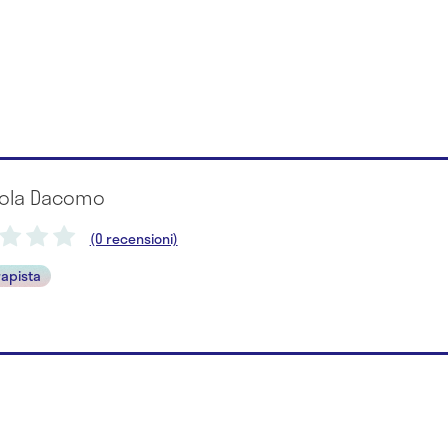
icola Dacomo
(0 recensioni)
rapista