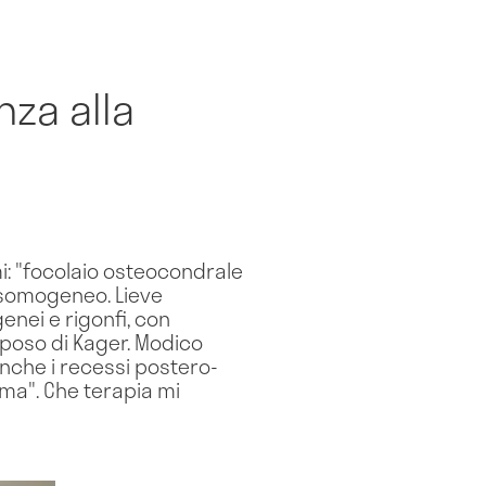
nza alla
i: "focolaio osteocondrale
isomogeneo. Lieve
nei e rigonfi, con
iposo di Kager. Modico
anche i recessi postero-
rma". Che terapia mi