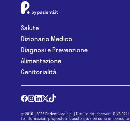
Salute
Dizionario Medico
Diagnosi e Prevenzione
Alimentazione
Genitorialità
@ 2010 - 2026 Pazienti.org s.r.l.
|
Tutti i diritti riservati
|
P.IVA 071
Le informazioni proposte in questo sito non sono un consulto 
una diagnosi formulata dal medico. Non si devono considerare l
determinazione di un trattamento o l’assunzione o sospension