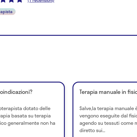
(1 recensioni)
rapista
roindicazioni?
Terapia manuale in fisi
ioterapista dotato delle
Salve,la terapia manuale è
terapia basata su terapia
vengono eseguite dal fis
tico generalmente non ha
agendo su tessuti come m
diretto sui...