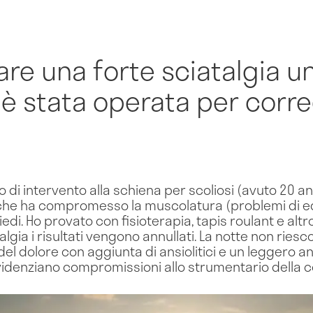
re una forte sciatalgia u
 è stata operata per corr
di intervento alla schiena per scoliosi (avuto 20 ann
 che ha compromesso la muscolatura (problemi di eq
piedi. Ho provato con fisioterapia, tapis roulant e alt
lgia i risultati vengono annullati. La notte non riesco
el dolore con aggiunta di ansiolitici e un leggero a
evidenziano compromissioni allo strumentario della 