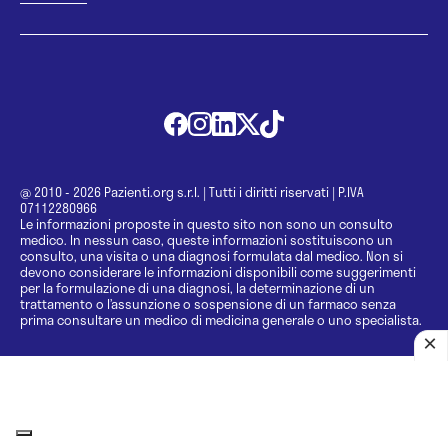
@ 2010 - 2026 Pazienti.org s.r.l.
|
Tutti i diritti riservati
|
P.IVA
07112280966
Le informazioni proposte in questo sito non sono un consulto
medico. In nessun caso, queste informazioni sostituiscono un
consulto, una visita o una diagnosi formulata dal medico. Non si
devono considerare le informazioni disponibili come suggerimenti
per la formulazione di una diagnosi, la determinazione di un
trattamento o l’assunzione o sospensione di un farmaco senza
prima consultare un medico di medicina generale o uno specialista.