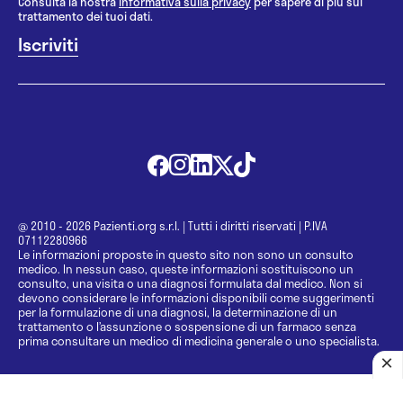
Consulta la nostra
informativa sulla privacy
per sapere di più sul
trattamento dei tuoi dati.
@ 2010 - 2026 Pazienti.org s.r.l.
|
Tutti i diritti riservati
|
P.IVA
07112280966
Le informazioni proposte in questo sito non sono un consulto
medico. In nessun caso, queste informazioni sostituiscono un
consulto, una visita o una diagnosi formulata dal medico. Non si
devono considerare le informazioni disponibili come suggerimenti
per la formulazione di una diagnosi, la determinazione di un
trattamento o l’assunzione o sospensione di un farmaco senza
prima consultare un medico di medicina generale o uno specialista.