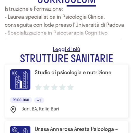
Istruzione e Formazione:
- Laurea specialistica in Psicologia Clinica,
conseguita con lode presso l'Università di Padova
- Specializzazione in Psicoterapia Cognitivo
Comportamentale, conseguita con lode presso il
Centro di Psicologia Clinica di Pescara
STRUTTURE SANITARIE
- Master biennale in "Trattamento integrato dei
disturbi dell'alimentazione e dell'immagine
Studio di psicologia e nutrizione
corporea" presso l'Università di Bologna e
Fondazione Seràgnoli
- Corso specialistico sulla "Cognitive Remediation
Therapy per l'anoressia nervosa" presso il King's
PSICOLOGO
+1
college di Londra
Bari, BA, Italia Bari
Dr.ssa Annarosa Aresta Psicologa –