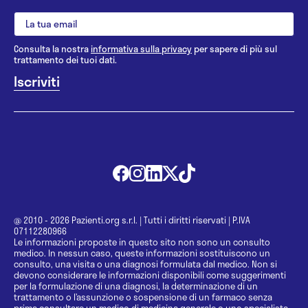
Consulta la nostra
informativa sulla privacy
per sapere di più sul
trattamento dei tuoi dati.
@ 2010 - 2026 Pazienti.org s.r.l.
|
Tutti i diritti riservati
|
P.IVA
07112280966
Le informazioni proposte in questo sito non sono un consulto
medico. In nessun caso, queste informazioni sostituiscono un
consulto, una visita o una diagnosi formulata dal medico. Non si
devono considerare le informazioni disponibili come suggerimenti
per la formulazione di una diagnosi, la determinazione di un
trattamento o l’assunzione o sospensione di un farmaco senza
prima consultare un medico di medicina generale o uno specialista.