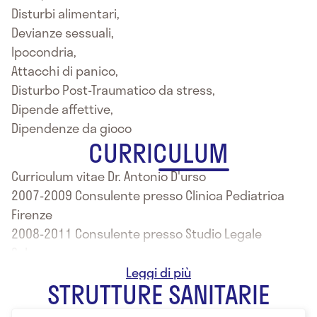
Disturbi alimentari,
Devianze sessuali,
Ipocondria,
Attacchi di panico,
Disturbo Post-Traumatico da stress,
Dipende affettive,
Dipendenze da gioco
CURRICULUM
Curriculum vitae Dr. Antonio D'urso
2007-2009 Consulente presso Clinica Pediatrica
Firenze
2008-2011 Consulente presso Studio Legale
Salerno
2009-2011 Consulente presso Centro Igiene
STRUTTURE SANITARIE
Mentale (ASL/SA)
2013 Ad oggi Consulente presso Clinica