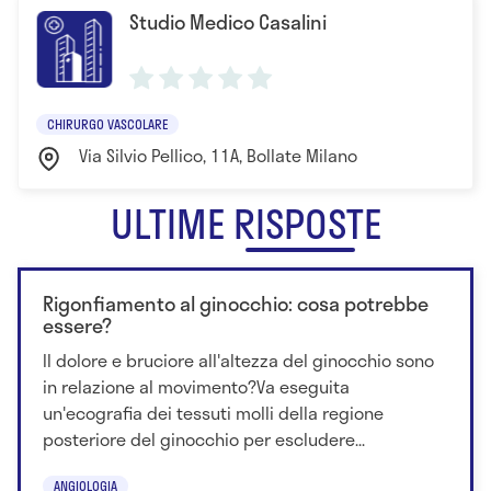
Studio Medico Casalini
settembre 2010
Docente e relatore a numerosi corsi e convegni di
chirurgia vascolare , linfologia e vulnologia, terapia
compressiva
CHIRURGO VASCOLARE
Via Silvio Pellico, 11A, Bollate Milano
ULTIME RISPOSTE
Rigonfiamento al ginocchio: cosa potrebbe
essere?
Il dolore e bruciore all'altezza del ginocchio sono
in relazione al movimento?Va eseguita
un'ecografia dei tessuti molli della regione
posteriore del ginocchio per escludere...
ANGIOLOGIA