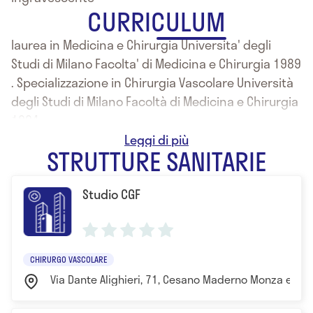
CURRICULUM
laurea in Medicina e Chirurgia Universita' degli
Studi di Milano Facolta' di Medicina e Chirurgia 1989
. Specializzazione in Chirurgia Vascolare Università
degli Studi di Milano Facoltà di Medicina e Chirurgia
1994
Dirigente medico I livello U.O. di Chirurgia Vascolare
STRUTTURE SANITARIE
dal ottobre 1997 al gennaio 2015
Diploma perfezionamento in Linfologia 2002.
Studio CGF
Diploma perfezionamento Linfologia Oncologica
2004. Master II livello Linfologia e microchirurgia
linfatici 2006. Master I Livello Universita' di Firenze
in Riparazione Tissutale aprile 2010. Diploma Scuola
CHIRURGO VASCOLARE
di Omeopatia, Omotossicologia e Discipline
Via Dante Alighieri, 71, Cesano Maderno Monza e Bri
Integrate giugno 2010. Diploma Scuola Superiore
Post-universitaria di Medicina ad Indirizzo Estetico