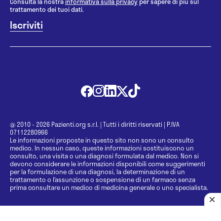
Consulta la nostra
informativa sulla privacy
per sapere di più sul
trattamento dei tuoi dati.
@ 2010 - 2026 Pazienti.org s.r.l.
|
Tutti i diritti riservati
|
P.IVA
07112280966
Le informazioni proposte in questo sito non sono un consulto
medico. In nessun caso, queste informazioni sostituiscono un
consulto, una visita o una diagnosi formulata dal medico. Non si
devono considerare le informazioni disponibili come suggerimenti
per la formulazione di una diagnosi, la determinazione di un
trattamento o l’assunzione o sospensione di un farmaco senza
prima consultare un medico di medicina generale o uno specialista.