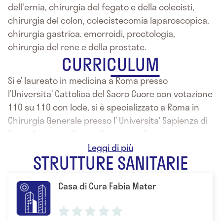
dell'ernia, chirurgia del fegato e della colecisti,
chirurgia del colon, colecistecomia laparoscopica,
chirurgia gastrica. emorroidi, proctologia,
chirurgia del rene e della prostate.
CURRICULUM
Si e’ laureato in medicina a Roma presso
l’Universita’ Cattolica del Sacro Cuore con votazione
110 su 110 con lode, si è specializzato a Roma in
Chirurgia Generale presso l’ Universita’ Sapienza di
Roma Seconda Clinica Chirurgica, Policlinico
Umberto I. Attualmente e’ il responsabile del
STRUTTURE SANITARIE
reparto di Chirurgia Generale presso la Clinica
Guarnieri dove esegue interventi di chirurgia
Casa di Cura Fabia Mater
generale, urologia , oncologia e laparoscopia.