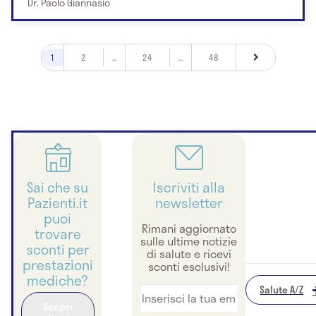
Dr. Paolo Giannasio
1
2
...
24
...
48
Sai che su
Iscriviti alla
Pazienti.it
newsletter
puoi
Rimani aggiornato
trovare
sulle ultime notizie
sconti per
di salute e ricevi
prestazioni
sconti esclusivi!
mediche?
Salute A/Z
Scopri