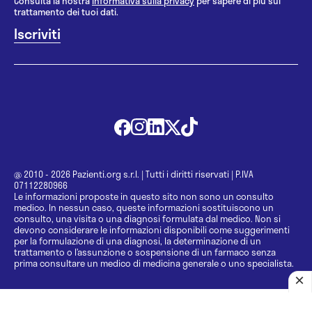
Consulta la nostra
informativa sulla privacy
per sapere di più sul
trattamento dei tuoi dati.
@ 2010 - 2026 Pazienti.org s.r.l.
|
Tutti i diritti riservati
|
P.IVA
07112280966
Le informazioni proposte in questo sito non sono un consulto
medico. In nessun caso, queste informazioni sostituiscono un
consulto, una visita o una diagnosi formulata dal medico. Non si
devono considerare le informazioni disponibili come suggerimenti
per la formulazione di una diagnosi, la determinazione di un
trattamento o l’assunzione o sospensione di un farmaco senza
prima consultare un medico di medicina generale o uno specialista.