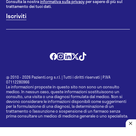
Consulta la nostra
informativa sulla privacy
per sapere di più sul
trattamento dei tuoi dati.
@ 2010 - 2026 Pazienti.org s.r.l.
|
Tutti i diritti riservati
|
P.IVA
07112280966
Le informazioni proposte in questo sito non sono un consulto
medico. In nessun caso, queste informazioni sostituiscono un
consulto, una visita o una diagnosi formulata dal medico. Non si
devono considerare le informazioni disponibili come suggerimenti
per la formulazione di una diagnosi, la determinazione di un
trattamento o l’assunzione o sospensione di un farmaco senza
prima consultare un medico di medicina generale o uno specialista.