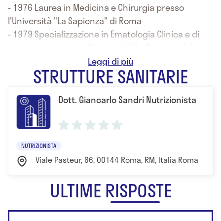
- 1976 Laurea in Medicina e Chirurgia presso
l'Università "La Sapienza" di Roma
- 1979 Specializzazione in Ematologia Clinica e di
Laboratorio presso l'Università "La Sapienza" di
Roma
STRUTTURE SANITARIE
- 1982 Specializzazione in Clinica Pediatrica presso
l'Università "La Sapienza" di Roma
Dott. Giancarlo Sandri Nutrizionista
- 1994 Specializzazione in Medicina Interna presso
l'Università "Tor Vergata" di Roma
- 2003 Specializzazione in Scienza
dell'Alimentazione presso l'Università "Tor Vergata"
NUTRIZIONISTA
di Roma
Viale Pasteur, 66, 00144 Roma, RM, Italia Roma
ULTIME RISPOSTE