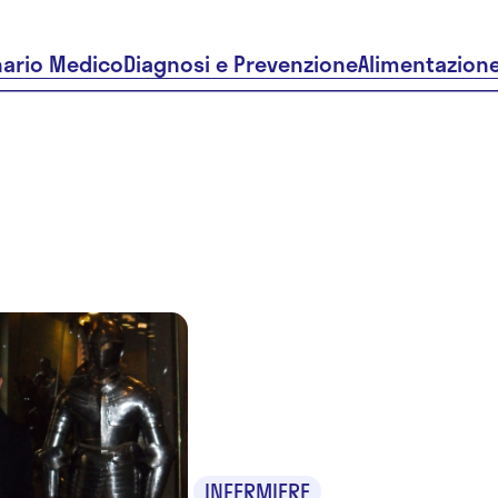
nario Medico
Diagnosi e Prevenzione
Alimentazion
Gianluigi
Lerario
INFERMIERE