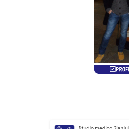
PROFI
Studio medico Gianlui