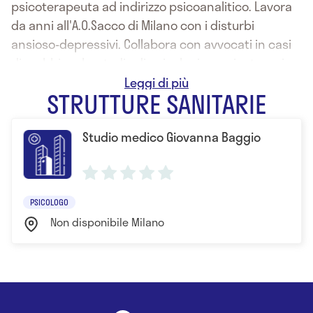
psicoterapeuta ad indirizzo psicoanalitico. Lavora
da anni all'A.O.Sacco di Milano con i disturbi
ansioso-depressivi. Collabora con avvocati in casi
di mobbing. Lo studio di psicologia e psicoterapia
della Dott.ssa Giovanna Baggio è situato a Milano in
STRUTTURE SANITARIE
P.le Giovanni delle Bande Nere 10 e si occupa di
disturbi d'ansia, attacchi di panico e insonnia
Studio medico Giovanna Baggio
eseguendo:
-CONSULENZA PSICOLOGICA ON LINE GRATUITA
-CORSI DI RILASSAMENTO PROFONDO:8 SEDUTE DI IPNOSI
-PSICOTERAPIA INDIVIDUALE E DI GRUPPO
PSICOLOGO
Non disponibile Milano