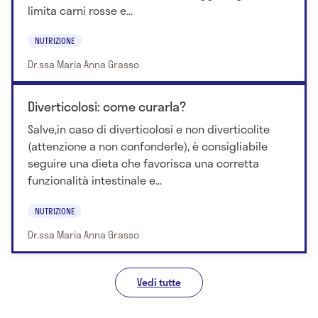
nutrizione. Sicurezza alimentare e/o patologie
limita carni rosse e...
correlate"
NUTRIZIONE
Dr.ssa Maria Anna Grasso
Diverticolosi: come curarla?
Salve,in caso di diverticolosi e non diverticolite
(attenzione a non confonderle), è consigliabile
seguire una dieta che favorisca una corretta
funzionalità intestinale e...
NUTRIZIONE
Dr.ssa Maria Anna Grasso
Vedi tutte