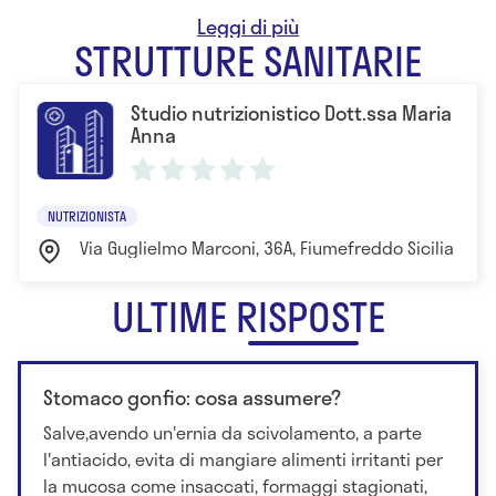
- Corsi di formazione teorico-pratico: prelievi
STRUTTURE SANITARIE
biologici e venosi
- Corso: "Applicazioni clinico terapeutiche degli
Studio nutrizionistico Dott.ssa Maria
emocomponenti per uso topico: attualità e
Anna
prospettive"
- Corso "Perdere peso senza il calcolo delle calorie
con la dieta metabolica"
NUTRIZIONISTA
- 2014 Corso "Il biologo nel controllo della sicurezza
Via Guglielmo Marconi, 36A, Fiumefreddo Sicilia Cata
alimentare", conseguito a Catania
- Corso di formazione in Nutrizione clinica presso
ULTIME RISPOSTE
l’A.I.N.U.C. sede di Roma della durata annuale
- Corso "No tabacco day"
- Corso Akern di I livello: "Avvicinamento alla
Stomaco gonfio: cosa assumere?
composizione corporea con tecnica BIA"
Salve,avendo un'ernia da scivolamento, a parte
- Corso "La gestione di uno studio nutrizionale"
l'antiacido, evita di mangiare alimenti irritanti per
- Corso "Alimentazione consapevole e sana
la mucosa come insaccati, formaggi stagionati,