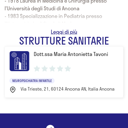
- 1978 Laurea in Medicina e Chirurgia presso
l'Università degli Studi di Ancona
- 1983 Specializzazione in Pediatria presso
l’Università degli Studi di Modena
- 1988 Specializzazione in Neuropsichiatria Infantile
STRUTTURE SANITARIE
presso l’Università degli Studi di Bologna
- 2008 Corso di formazione in Psicoterapia Infantile
Dott.ssa Maria Antonietta Tavoni
c/o Centro di formazione alla psicoterapia Pesaro
NEUROPSICHIATRA INFANTILE
Via Trieste, 21, 60124 Ancona AN, Italia Ancona