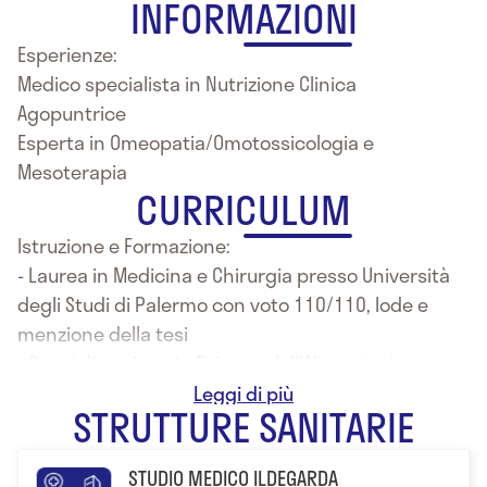
INFORMAZIONI
Esperienze:
Medico specialista in Nutrizione Clinica
Agopuntrice
Esperta in Omeopatia/Omotossicologia e
Mesoterapia
CURRICULUM
Istruzione e Formazione:
- Laurea in Medicina e Chirurgia presso Università
degli Studi di Palermo con voto 110/110, lode e
menzione della tesi
- Specializzazione in Scienza dell'Alimentazione
presso Policlinico Universitario di Palermo con voto
STRUTTURE SANITARIE
100/100 e lode
- Diploma in Agopuntura c/o Ordine dei Medici di
STUDIO MEDICO ILDEGARDA
Palermo con voto 30/30