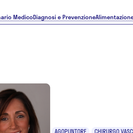
nario Medico
Diagnosi e Prevenzione
Alimentazion
Dr.ssa Pao
Furgani
AGOPUNTORE
CHIRURGO VASC