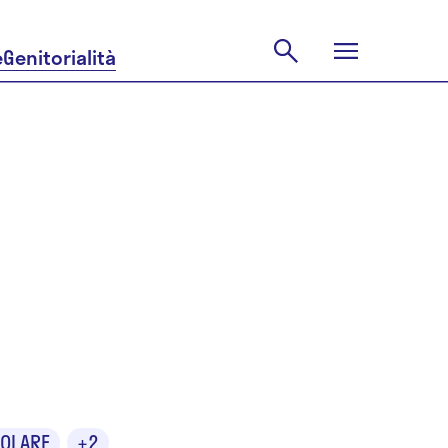
e
Genitorialità
la
OLARE
+2