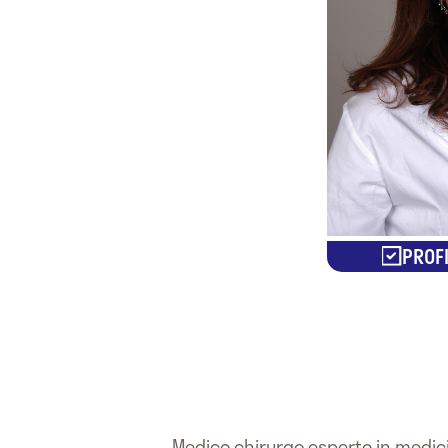
PROFI
Medico chirurgo esperto in medici