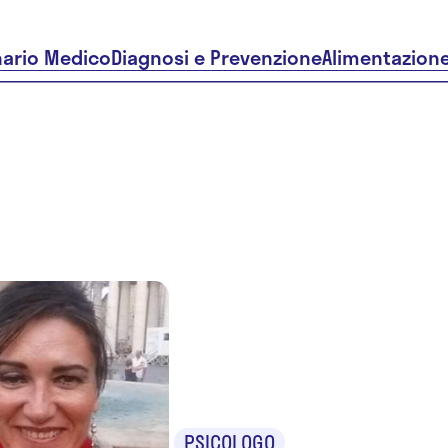
nario Medico
Diagnosi e Prevenzione
Alimentazion
Dr.ssa Ros
Giagu
PSICOLOGO