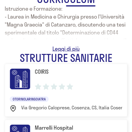
Istruzione e Formazione:
- Laurea in Medicina e Chirurgia presso l'Università
"Magna Graecia" di Catanzaro, discutendo una tesi
sperimentale dal titolo "Determinazione di CD44
nella saliva di pazienti affetti da carcinomi laringei"
- Specializzazione con lode in Otorinolaringoiatria -
STRUTTURE SANITARIE
Chirurgia Cervico-facciale presso l'Università
Federico II di Napoli, discutendo una tesi dal titolo
COIRIS
"Management clinico-chirurgico delle fistole
rinoliquorali spontanee"
OTORINOLARINGOIATRA
Via Gregorio Caloprese, Cosenza, CS, Italia Cosenza
Marrelli Hospital