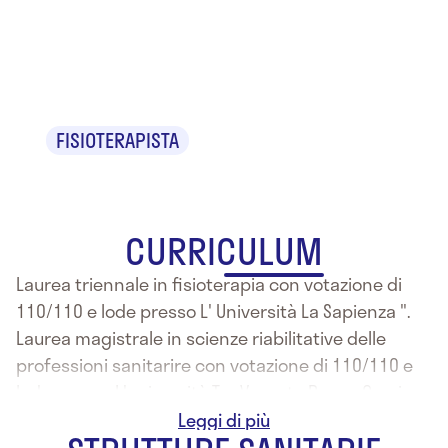
Virginio
Bernabei
FISIOTERAPISTA
CURRICULUM
Laurea triennale in fisioterapia con votazione di
110/110 e lode presso L' Università La Sapienza ".
Laurea magistrale in scienze riabilitative delle
professioni sanitarire con votazione di 110/110 e
lode presso L'università Tor Vergata Roma. Corsi
professionali: Corso di perfezionamento
universitario In Facilitazione neurocinetiche