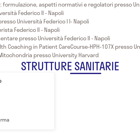
i: formulazione, aspetti normativi e regolatori presso Uni
ersità Federico II - Napoli
resso Università Federico I I- Napoli
ista Federico II - Napoli
ntare presso Università Federico II - Napoli
lth Coaching in Patient CareCourse-HPH-107X presso Un
: Mitochondria presso University Harvard
STRUTTURE SANITARIE
è
Parma