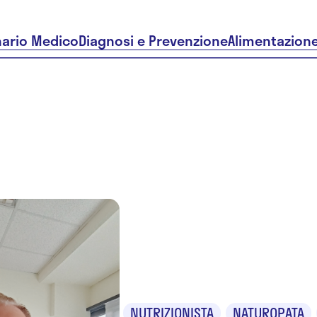
nario Medico
Diagnosi e Prevenzione
Alimentazion
Dr. Salvat
Etta
NUTRIZIONISTA
NATUROPATA